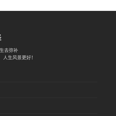
择
一生去弥补
！人生风景更好！