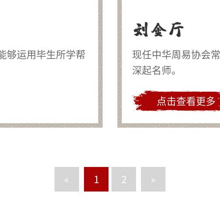
刘金厅
能够运用毕生所学帮
现任中华周易协会
深起名师。
点击查看更多
«
1
2
»